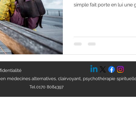
simple fait porte en lui une 
sommes-nous pas d’ici. Pe
voyageurs. Des êtres de co
un temps limité, nous nous 
appelons cela la vie. Mais
cette incarnation ? Et pour
d’entrer sur cette scène 
vérité d
fidentialité
en médecines alternatives, clairvoyant, psychothérapie spirituell
Tel.0170 8084397