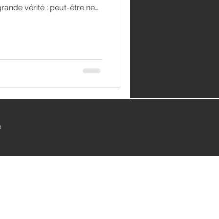
grande vérité : peut-être ne
ut-être sommes-nous des
nscience en passage. Pour
incarnons – et nous
 qui sommes-nous au-delà de
quoi avons-nous choisi
? NOTRE ÊTRE VÉRITABLE La
e