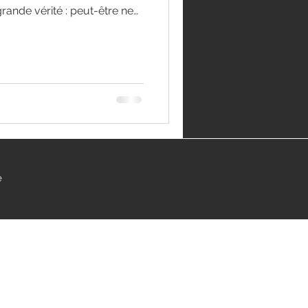
grande vérité : peut-être ne
ut-être sommes-nous des
nscience en passage. Pour
incarnons – et nous
 qui sommes-nous au-delà de
quoi avons-nous choisi
? NOTRE ÊTRE VÉRITABLE La
e