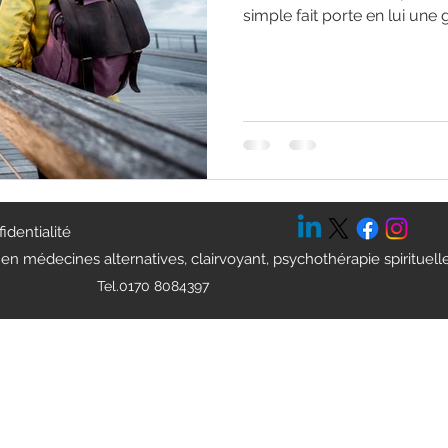
simple fait porte en lui une 
sommes-nous pas d’ici. Pe
voyageurs. Des êtres de co
un temps limité, nous nous 
appelons cela la vie. Mais
cette incarnation ? Et pour
d’entrer sur cette scène 
vérité d
fidentialité
en médecines alternatives, clairvoyant, psychothérapie spirituell
Tel.0170 8084397