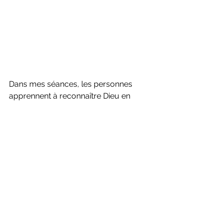
Dans mes séances, les personnes 
apprennent à reconnaître Dieu en 
elles-mêmes. Elles recommencent à 
se percevoir comme les co-créateurs 
de leur propre vie.