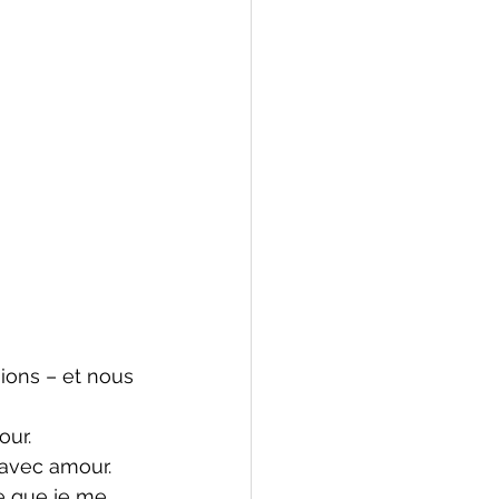
ions – et nous 
our.
 avec amour.
ce que je me 