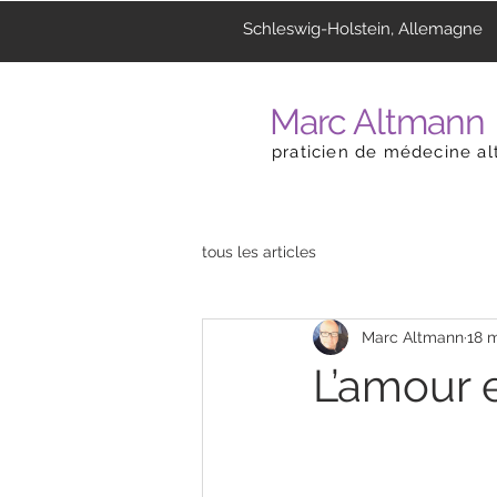
Schleswig-Holstein, Allemagne
Marc Altmann
praticien de médecine al
tous les articles
Marc Altmann
18 
L’amour e