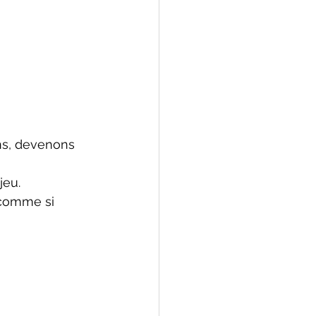
ns, devenons 
jeu.
scomme si 