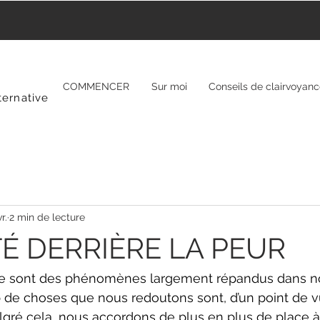
COMMENCER
Sur moi
Conseils de clairvoyan
ternative
r.
2 min de lecture
TÉ DERRIÈRE LA PEUR
sse sont des phénomènes largement répandus dans not
de choses que nous redoutons sont, d’un point de vu
gré cela, nous accordons de plus en plus de place à