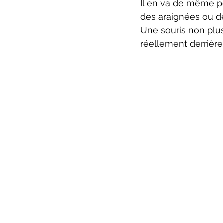
Il en va de même p
des araignées ou de
Une souris non plu
réellement derrière