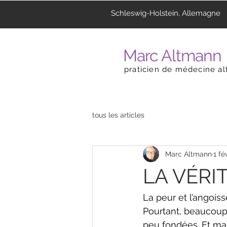
Schleswig-Holstein, Allemagne
Marc Altmann
praticien de médecine al
tous les articles
Marc Altmann
1 fév
LA VÉRI
La peur et l’angoi
Pourtant, beaucoup 
peu fondées. Et mal