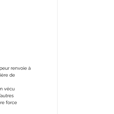
peur renvoie à 
ière de 
un vécu 
autres 
re force 