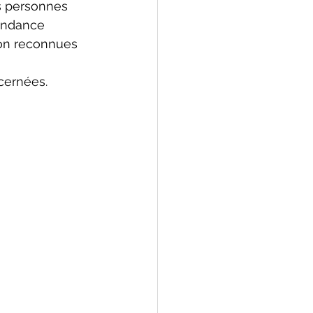
s personnes 
endance 
on reconnues 
cernées.