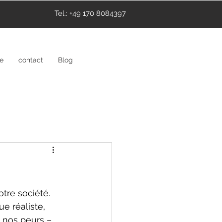
Tel.: +49 170 8084397
ce
contact
Blog
re société. 
e réaliste, 
 nos peurs – 