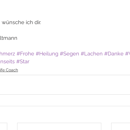
wünsche ich dir. 
Altmann
hmerz
#Frohe
#Heilung
#Segen
#Lachen
#Danke
#
nseits
#Star
ife Coach