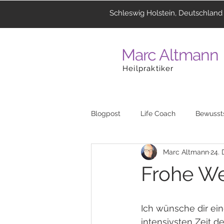
Schleswig Holstein, Deutschland
Marc Altmann
Heilpraktiker
Blogpost
Life Coach
Bewusst
Marc Altmann
24. 
Coaching
Menschen
La
Frohe W
Heilzentrum
Musik
Reli
Ich wünsche dir ei
intensivsten Zeit de