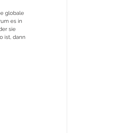
e globale 
um es in 
er sie 
 ist, dann 