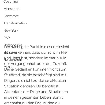
Coaching
Menschen
Lanzarote
Transformation
New York
RAP
Osteopathie
Der wichtigste Punkt in dieser Hinsicht 
ist zu erkennen, dass du nicht im Hier 
Hypnose
und Jetzt bist, sondern immer nur in 
Heilzentrum
der Vergangenheit oder der Zukunft. 
Musik
Deine Gedanken kommen nicht zum 
Religion
Stillstand, da sie beschäftigt sind mit 
Dingen, die nicht zu deiner aktuellen 
Situation gehören. Du benötigst 
Akzeptanz der Dinge und Situationen 
in deinem gesamten Leben. Somit 
erschaffst du den Focus, den du 