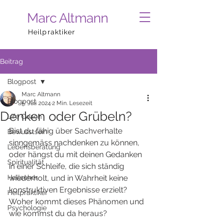
Marc Altmann
Heilpraktiker
Beitrag
Blogpost
Marc Altmann
Blogpost
5. Juli 2024
2 Min. Lesezeit
Denken oder Grübeln?
Life Coach
Bist du fähig über Sachverhalte 
Bewusstsein
sinngemäss nachdenken zu können, 
Lebensberatung
oder hängst du mit deinen Gedanken 
Spiritualität
in einer Schleife, die sich ständig 
Hellseher
wiederholt, und in Wahrheit keine 
konstruktiven Ergebnisse erzielt? 
Heilpraktiker
Woher kommt dieses Phänomen und 
Psychologie
wie kommst du da heraus? 