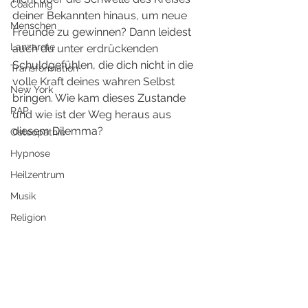
Coaching
deiner Bekannten hinaus, um neue 
Menschen
Freunde zu gewinnen? Dann leidest 
Lanzarote
auch du unter erdrückenden 
Schuldgefühlen, die dich nicht in die 
Transformation
volle Kraft deines wahren Selbst 
New York
bringen. Wie kam dieses Zustande 
RAP
und wie ist der Weg heraus aus 
diesem Dilemma?
Osteopathie
Hypnose
Heilzentrum
Musik
Religion