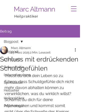
Marc Altmann
Heilpraktiker
Beitrag
Blogpost
Marc Altmann
Blogpost
23. März 2025
2 Min. Lesezeit
Schluss mit erdrückenden
Life Coach
Schuldgefühlen
Bewusstsein
Lebensberatung
Traust du dich dein Leben so zu 
führen, dass Schuldgefühle dich nicht 
Spiritualität
mehr davon abhalten können zu 
Hellseher
verwirklichen, was du wirklich willst? 
Heilpraktiker
Schämst du dich für deine 
Mitmenschen und kommst somit 
Psychologie
nicht über die Schwelle des Kreises 