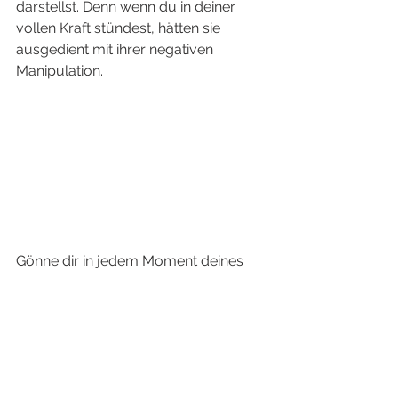
darstellst. Denn wenn du in deiner 
vollen Kraft stündest, hätten sie 
ausgedient mit ihrer negativen 
Manipulation. 
Gönne dir in jedem Moment deines 
Lebens die Freiheit zu erleben und zu 
fühlen völlig selbstverständlich du 
selbst zu sein. Du bist Liebe, und wo 
keine Botschaft der Liebe ist, da 
solltest du nicht folgen. 