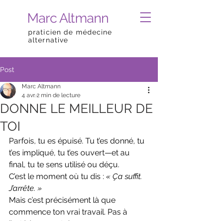
Marc Altmann
praticien de médecine
alternative
Post
Marc Altmann
4 avr.
2 min de lecture
DONNE LE MEILLEUR DE
TOI
Parfois, tu es épuisé. Tu t’es donné, tu 
t’es impliqué, tu t’es ouvert—et au 
final, tu te sens utilisé ou déçu.
C’est le moment où tu dis : 
« Ça suffit. 
J’arrête. »
Mais c’est précisément là que 
commence ton vrai travail. Pas à 