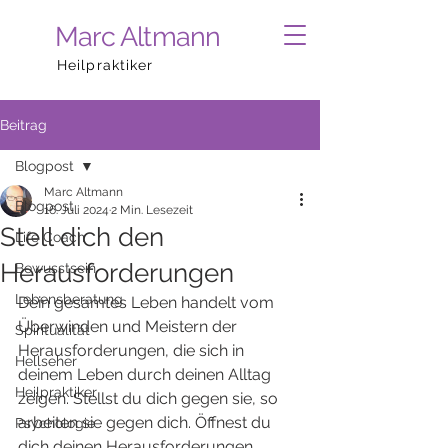
Marc Altmann
Heilpraktiker
Beitrag
Blogpost
Marc Altmann
Blogpost
16. Juli 2024
2 Min. Lesezeit
Stell dich den
Life Coach
Herausforderungen
Bewusstsein
Lebensberatung
Dein gesamtes Leben handelt vom 
Überwinden und Meistern der 
Spiritualität
Herausforderungen, die sich in 
Hellseher
deinem Leben durch deinen Alltag 
Heilpraktiker
zeigen. Stellst du dich gegen sie, so 
arbeiten sie gegen dich. Öffnest du 
Psychologie
dich deinen Herausforderungen 