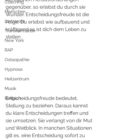
Coaching
gegenüber, so erlebst du durch sie 
Menschen
Wunder. Entscheidungsfreude ist die 
Lanzarote
Folge. Du erlebst wie aufbauend und 
kräftigend es ist dich dem Leben zu 
Transformation
stellen.  
New York
RAP
Osteopathie
Hypnose
Heilzentrum
Musik
Entscheidungsfreude bedeutet, 
Religion
Stellung zu beziehen. Daraus kannst 
du klare Entscheidungen treffen und 
sie umsetzen. Sie verlangt von dir Mut 
und Weitblick. In manchen Situationen 
gilt es, eine Entscheidung sofort zu 