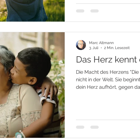
entsteht in dem Augenblick,
bewusst zu wählen. Jeden Ta
Entscheidungen. Manche er
Andere verändern den La
Marc Altmann
3. Juli
2 Min. Lesezeit
Das Herz kennt
Die Macht des Herzens "Die
nicht in der Welt. Sie begi
dein Herz aufhört, gegen d
Nachdem äußere Sicherheite
beginnt eine neue Frage in 
ich jetzt Halt? Viele Mensc
zunächst dort, wo sie sie 
Außen. In neuen Lösungen,
Hoffnung, dass sich die Um
wieder veränder