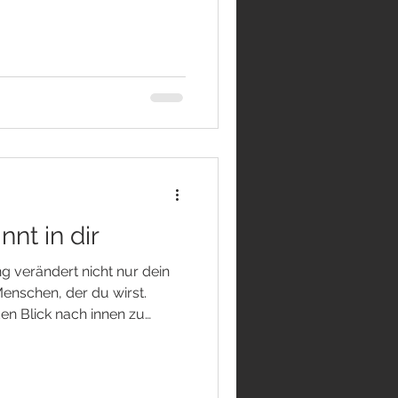
ir können nicht erkennen,
gbiegung auf uns wartet.
 beginnt unser Verstand
Er möchte Gewissheit
äuschung und Schmerz zu
folgt selten unserem
s l
nnt in dir
 verändert nicht nur dein
enschen, der du wirst.
en Blick nach innen zu
wieder zuzuhören, beginnt
ass Freiheit nicht darauf
ßen geschenkt zu werden. Sie