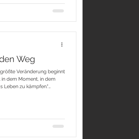
 in dem du beginnst,
g treffen wir unzählige
scheinen unbedeutend.
 den Weg
 größte Veränderung beginnt
nnt in dem Moment, in dem
as Leben zu kämpfen."
n ins Wanken geraten sind,
uns zu entstehen: Wo finde
hen suchen die Antwort
immer gesucht haben – im
 neuen Konzepten oder der
stände möglichst schnell