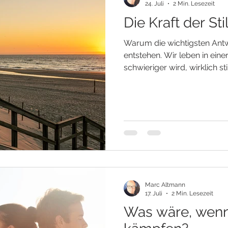
24. Juli
2 Min. Lesezeit
Die Kraft der Sti
Warum die wichtigsten Antw
entstehen. Wir leben in einer
schwieriger wird, wirklich st
erfüllt von Nachrichten, M
Informationen. Kaum ist ei
wartet bereits der nächste
Auch in unserem Inneren ist 
Gedanken kreisen um die V
beschäftigen sich mit der Z
versucht ununterbroc
Marc Altmann
17. Juli
2 Min. Lesezeit
Was wäre, wenn