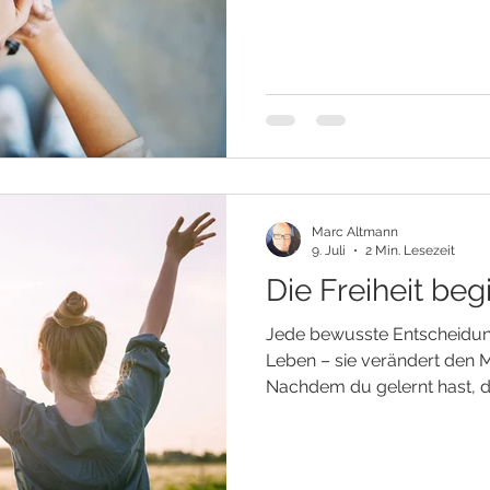
Situation entwickeln wird. W
was hinter der nächsten We
Gerade in diesen Momenten
nach Kontrolle zu suchen. 
schaffen, um uns vor Entt
bewahren. Doch das Leben 
Bedürfnis nach Sicherheit. E
Marc Altmann
9. Juli
2 Min. Lesezeit
Die Freiheit begi
Jede bewusste Entscheidung
Leben – sie verändert den M
Nachdem du gelernt hast, d
richten und deinem Herzen 
etwas Neues. Du erkennst, d
wartet, eines Tages von au