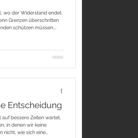
, wo der Widerstand endet.
enn Grenzen überschritten
anden schützen müssen,
ossenheit. Doch es gibt auch
 in unserem Inneren
 leise. Wir kämpfen gegen
en Worte, die uns verletzt
n, die wir bereuen. Gegen
wollten. Gegen unsere
ine Entscheidung
 auf bessere Zeiten wartet.
n, in denen wir keine
 nicht, wie sich eine