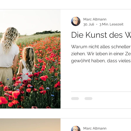
Marc Altmann
30. Juli
3 Min. Lesezeit
Die Kunst des 
Warum nicht alles schneller
ziehen. Wir leben in einer Ze
gewöhnt haben, dass vieles 
Nachricht erreicht innerhalb
Informationen stehen jederz
heute bestellen, liegt viell
unserer Tür. Und irgendwan
dass auch unser Leben nac
funktionieren müsste. Wir t
erwarten Verän
Marc Altmann