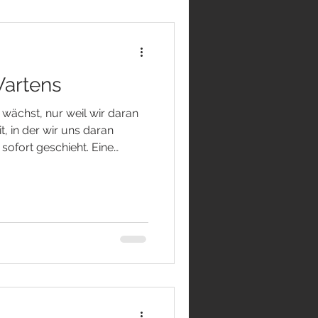
Wartens
 wächst, nur weil wir daran
it, in der wir uns daran
sofort geschieht. Eine
 von Sekunden ihr Ziel.
eit zur Verfügung. Was wir
eicht schon morgen vor
n beginnen wir zu glauben,
h diesen Regeln
reffen eine Entscheidung und