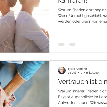
kämpfen?
Warum Frieden dort beginnt
Wenn Unrecht geschieht, w
werden oder wenn wir jem
braucht es Mut und Entschl
Kämpfe, die sich unbemerkt
abspielen. Sie beginnen oft
das, was geschehen ist. Geg
haben. Gegen Entscheidunge
Veränderungen, die wir nie 
Ängste, unsere Traur
Marc Altmann
13. Juli
2 Min. Lesezeit
Vertrauen ist e
Warum innerer Frieden nicht
Es gibt Augenblicke im Lebe
Antworten haben. Wir wissen