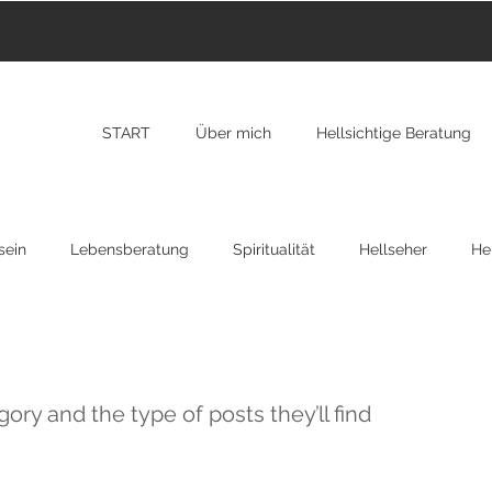
START
Über mich
Hellsichtige Beratung
sein
Lebensberatung
Spiritualität
Hellseher
Hei
nzarote
Transformation
New York
RAP
Osteopa
egory and the type of posts they’ll find
gion