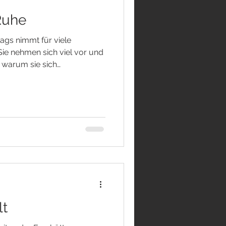
Ruhe
tags nimmt für viele
e nehmen sich viel vor und
 warum sie sich
nnerlich leer fühlen. Geht
schwer, deine Kräfte
 Hast du manchmal das
eserven schneller
e wieder auffüllen kannst?
Moment innezuhalten und zu
bede
lt