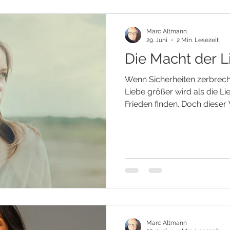
Marc Altmann
29. Juni
2 Min. Lesezeit
Die Macht der L
Wenn Sicherheiten zerbrec
Liebe größer wird als die Li
Frieden finden. Doch dieser
Außen – er beginnt in jedem
leben in einer Zeit großer 
gestern noch selbstverständl
Wanken. Gewohnheiten verän
brechen weg, und manche Zu
Selbstverständlichkeit. Sol
auslösen. Nic
Marc Altmann