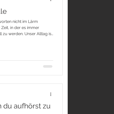
lle
orten nicht im Lärm
 Zeit, in der es immer
ill zu werden. Unser Alltag ist
einungen, Terminen und
n Gedanke zu Ende gedacht,
 auf unsere Aufmerksamkeit.
es oft nicht anders.
ergangenheit. Sorgen
ukunft. Unser Verstand
 du aufhörst zu