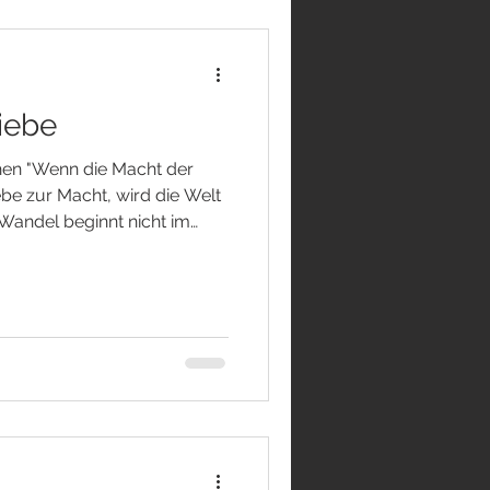
iebe
hen "Wenn die Macht der
ebe zur Macht, wird die Welt
 Wandel beginnt nicht im
 einzelnen Herzen." Wir
Veränderungen. Vieles, was
ich schien, gerät ins
dern sich, Sicherheiten
kunftspläne verlieren ihre
che Zeiten können Angst