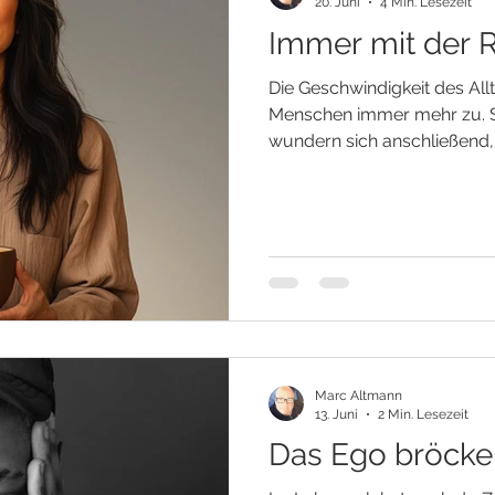
20. Juni
4 Min. Lesezeit
Immer mit der 
Die Geschwindigkeit des All
Menschen immer mehr zu. Si
wundern sich anschließend,
ausgebrannt, erschöpft und i
es dir auch so? Fällt es dir 
realistisch einzuschätzen?
Gefühl, dass deine Energier
aufgebraucht sind, als du si
Dann lohnt es sich, einen 
verstehen, was es wirklich 
Marc Altmann
13. Juni
2 Min. Lesezeit
Das Ego bröcke