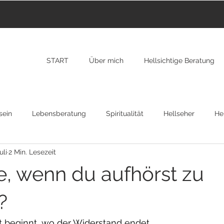
START
Über mich
Hellsichtige Beratung
sein
Lebensberatung
Spiritualität
Hellseher
Hei
uli
2 Min. Lesezeit
nzarote
Transformation
New York
RAP
Osteopa
, wenn du aufhörst zu
gion
?
 beginnt, wo der Widerstand endet.