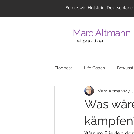
Schleswig Holstein, Deutschland
Marc Altmann
Heilpraktiker
Blogpost
Life Coach
Bewusst
Marc Altmann
17. J
Coaching
Menschen
La
Was wäre
Heilzentrum
Musik
Reli
kämpfen
Warum Frieden dort