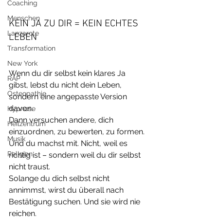
Coaching
Menschen
KEIN JA ZU DIR = KEIN ECHTES 
Lanzarote
LEBEN
Transformation
New York
Wenn du dir selbst kein klares Ja 
RAP
gibst, lebst du nicht dein Leben, 
Osteopathie
sondern eine angepasste Version 
davon.
Hypnose
Dann versuchen andere, dich 
Heilzentrum
einzuordnen, zu bewerten, zu formen. 
Musik
Und du machst mit. Nicht, weil es 
Religion
richtig ist – sondern weil du dir selbst 
nicht traust.
Solange du dich selbst nicht 
annimmst, wirst du überall nach 
Bestätigung suchen. Und sie wird nie 
reichen.