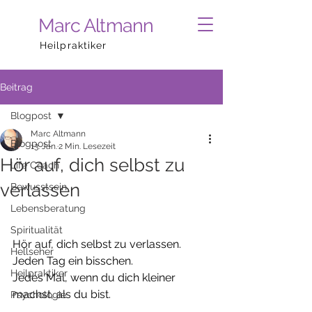
Marc Altmann
Heilpraktiker
Beitrag
Blogpost
Marc Altmann
Blogpost
13. Jan.
2 Min. Lesezeit
Hör auf, dich selbst zu
Life Coach
verlassen
Bewusstsein
Lebensberatung
Spiritualität
Hör auf, dich selbst zu verlassen. 
Hellseher
Jeden Tag ein bisschen. 
Heilpraktiker
Jedes Mal, wenn du dich kleiner 
machst, als du bist.
Psychologie