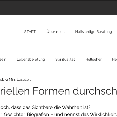
START
Über mich
Hellsichtige Beratung
sein
Lebensberatung
Spiritualität
Hellseher
Hei
Feb.
2 Min. Lesezeit
nzarote
Transformation
New York
RAP
Osteopa
riellen Formen durchsc
gion
ch, dass das Sichtbare die Wahrheit ist?
r, Gesichter, Biografien – und nennst das Wirklichkeit.