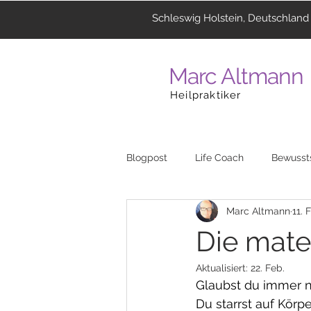
Schleswig Holstein, Deutschland
Marc Altmann
Heilpraktiker
Blogpost
Life Coach
Bewusst
Marc Altmann
11. 
Coaching
Menschen
La
Die mate
Aktualisiert:
22. Feb.
Heilzentrum
Musik
Reli
Glaubst du immer no
Du starrst auf Körpe