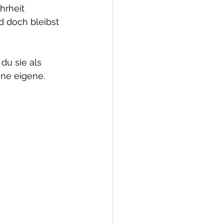
hrheit 
d doch bleibst 
du sie als 
ine eigene.