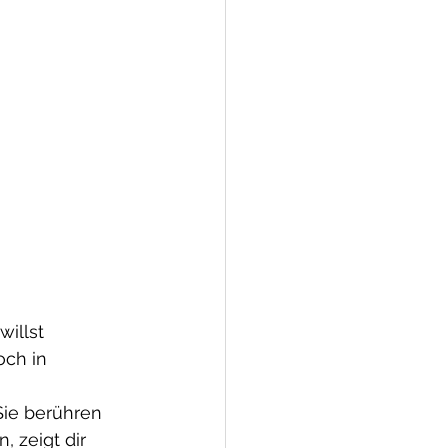
illst 
och in 
Sie berühren 
 zeigt dir 