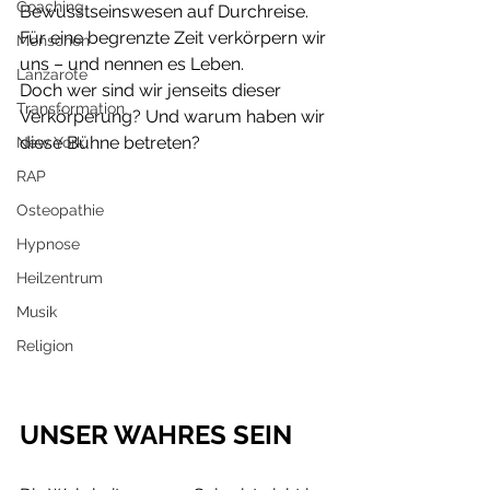
Coaching
Bewusstseinswesen auf Durchreise. 
Für eine begrenzte Zeit verkörpern wir 
Menschen
uns – und nennen es Leben.
Lanzarote
Doch wer sind wir jenseits dieser 
Transformation
Verkörperung? Und warum haben wir 
diese Bühne betreten?
New York
RAP
Osteopathie
Hypnose
Heilzentrum
Musik
Religion
UNSER WAHRES SEIN