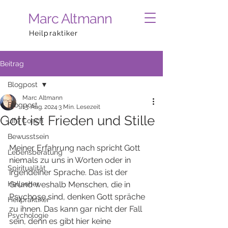
Marc Altmann
Heilpraktiker
Beitrag
Blogpost
Marc Altmann
Blogpost
13. Aug. 2024
3 Min. Lesezeit
Gott ist Frieden und Stille
Life Coach
Bewusstsein
Meiner Erfahrung nach spricht Gott 
Lebensberatung
niemals zu uns in Worten oder in 
Spiritualität
irgendeiner Sprache. Das ist der 
Hellseher
Grund weshalb Menschen, die in 
Psychose sind, denken Gott spräche 
Heilpraktiker
zu ihnen. Das kann gar nicht der Fall 
Psychologie
sein, denn es gibt hier keine 