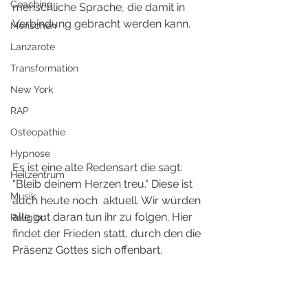
Coaching
menschliche Sprache, die damit in 
Verbindung gebracht werden kann. 
Menschen
Lanzarote
Transformation
New York
RAP
Osteopathie
Hypnose
Es ist eine alte Redensart die sagt: 
Heilzentrum
"Bleib deinem Herzen treu." Diese ist 
Musik
auch heute noch  aktuell. Wir würden 
alle gut daran tun ihr zu folgen. Hier 
Religion
findet der Frieden statt, durch den die 
Präsenz Gottes sich offenbart.