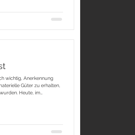
vor, ein Ei würde für
ls könnte das Leben, das
wickelt, das Licht der Welt
 sich mit dem Ego. Es ist ein
st
ich wichtig, Anerkennung
terielle Güter zu erhalten,
wurden. Heute, im
alter, verändert sich
nd. Ein neues „Gold“ ist
rt, der für viele Menschen
äusserer Besitz. SEI SO WIE
et, deinen eigenen Idealen