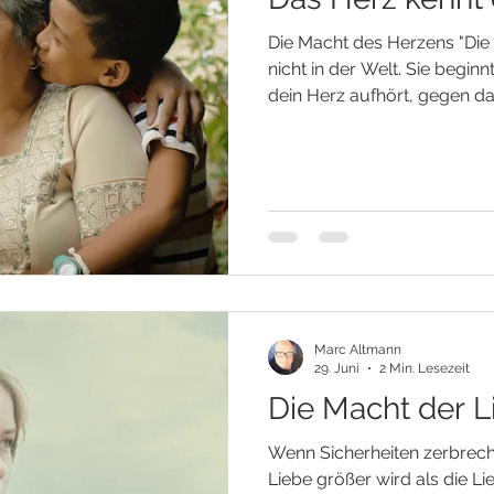
Die Macht des Herzens "Die
nicht in der Welt. Sie begi
dein Herz aufhört, gegen d
Nachdem äußere Sicherheite
beginnt eine neue Frage in 
ich jetzt Halt? Viele Mensc
zunächst dort, wo sie sie 
Außen. In neuen Lösungen,
Hoffnung, dass sich die Um
wieder veränder
Marc Altmann
29. Juni
2 Min. Lesezeit
Die Macht der L
Wenn Sicherheiten zerbrec
Liebe größer wird als die Li