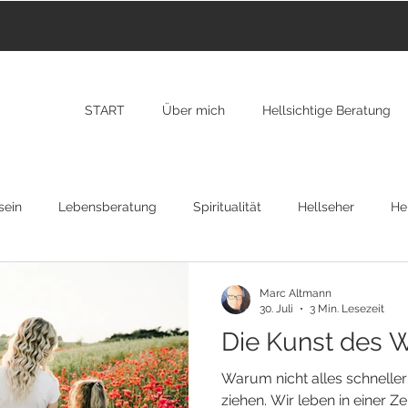
START
Über mich
Hellsichtige Beratung
sein
Lebensberatung
Spiritualität
Hellseher
Hei
nzarote
Transformation
New York
RAP
Osteopa
Marc Altmann
30. Juli
3 Min. Lesezeit
Die Kunst des 
gion
Warum nicht alles schneller
ziehen. Wir leben in einer Ze