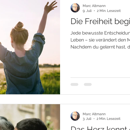
Marc Altmann
9. Juli
2 Min. Lesezeit
Die Freiheit begi
Jede bewusste Entscheidung
Leben – sie verändert den M
Nachdem du gelernt hast, d
richten und deinem Herzen 
etwas Neues. Du erkennst, d
wartet, eines Tages von au
entsteht in dem Augenblick,
bewusst zu wählen. Jeden Ta
Entscheidungen. Manche er
Andere verändern den La
Marc Altmann
3. Juli
2 Min. Lesezeit
Das Herz kennt