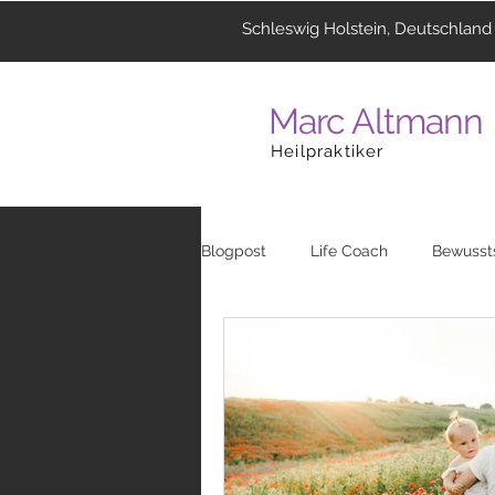
Schleswig Holstein, Deutschland
Marc Altmann
Heilpraktiker
Blogpost
Life Coach
Bewusst
Coaching
Menschen
La
Heilzentrum
Musik
Reli