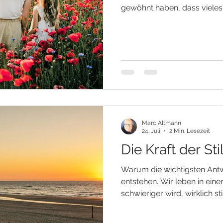
gewöhnt haben, dass vieles 
Nachricht erreicht innerhalb
Informationen stehen jederz
heute bestellen, liegt viell
unserer Tür. Und irgendwan
dass auch unser Leben nac
funktionieren müsste. Wir t
erwarten Verän
Marc Altmann
24. Juli
2 Min. Lesezeit
Die Kraft der Sti
Warum die wichtigsten Antw
entstehen. Wir leben in einer
schwieriger wird, wirklich st
erfüllt von Nachrichten, M
Informationen. Kaum ist ei