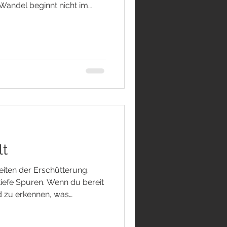
 Wandel beginnt nicht im
 einzelnen Herzen." Wir
Veränderungen. Vieles, was
ich schien, gerät ins
dern sich, Sicherheiten
kunftspläne verlieren ihre
che Zeiten können Angst
lt
eiten der Erschütterung.
iefe Spuren. Wenn du bereit
nd zu erkennen, was
bedeutet, kann sich eine
 KRUSTE WILL