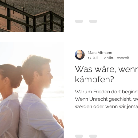
wartet bereits der nächste
Auch in unserem Inneren ist 
Gedanken kreisen um die V
beschäftigen sich mit der Z
versucht ununterbroc
Marc Altmann
17. Juli
2 Min. Lesezeit
Was wäre, wenn
kämpfen?
Warum Frieden dort beginnt
Wenn Unrecht geschieht, w
werden oder wenn wir jem
braucht es Mut und Entschl
Kämpfe, die sich unbemerkt
abspielen. Sie beginnen oft
das, was geschehen ist. Geg