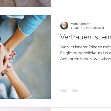
haben. Gegen Entscheidunge
Veränderungen, die wir nie 
Ängste, unsere Traur
Marc Altmann
13. Juli
2 Min. Lesezeit
Vertrauen ist e
Warum innerer Frieden nicht
Es gibt Augenblicke im Lebe
Antworten haben. Wir wissen
Situation entwickeln wird. W
was hinter der nächsten We
Gerade in diesen Momenten
nach Kontrolle zu suchen. 
schaffen, um uns vor Entt
bewahren. Doch das Leben 
Bedürfnis nach Sicherheit. E