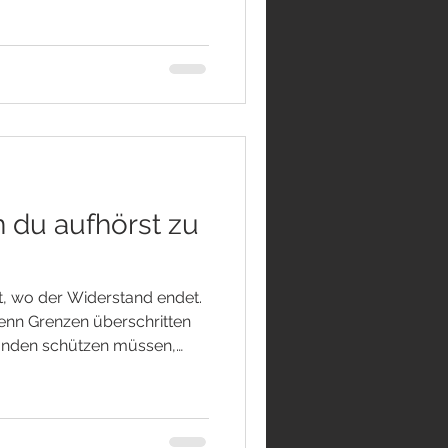
 auf unsere Aufmerksamkeit.
es oft nicht anders.
ergangenheit. Sorgen
ukunft. Unser Verstand
 du aufhörst zu
, wo der Widerstand endet.
enn Grenzen überschritten
anden schützen müssen,
ossenheit. Doch es gibt auch
 in unserem Inneren
 leise. Wir kämpfen gegen
en Worte, die uns verletzt