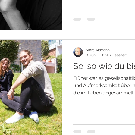
GEKNACKT WERDEN Stell dir 
immer ein Ei bleiben. Niema
sich unter seiner Schale ent
erblicken. Ähnlich verhält es
notwendig
Marc Altmann
8. Juni
2 Min. Lesezeit
Sei so wie du bi
Früher war es gesellschaftl
und Aufmerksamkeit über ma
die im Leben angesammelt 
sogenannten Wassermannzeit
dieses Bewusstsein zunehme
entstanden – ein innerer We
wichtiger geworden ist als 
DU BIST Echt zu sein bedeut