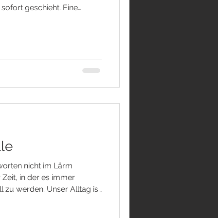
sofort geschieht. Eine
 von Sekunden ihr Ziel.
eit zur Verfügung. Was wir
eicht schon morgen vor
n beginnen wir zu glauben,
h diesen Regeln
reffen eine Entscheidung und
lle
orten nicht im Lärm
 Zeit, in der es immer
ill zu werden. Unser Alltag ist
einungen, Terminen und
n Gedanke zu Ende gedacht,