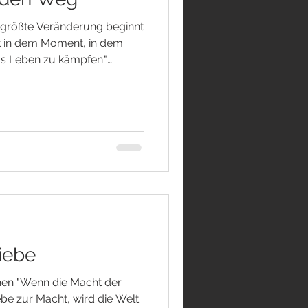
 größte Veränderung beginnt
nnt in dem Moment, in dem
as Leben zu kämpfen."
n ins Wanken geraten sind,
uns zu entstehen: Wo finde
hen suchen die Antwort
immer gesucht haben – im
 neuen Konzepten oder der
stände möglichst schnell
iebe
hen "Wenn die Macht der
ebe zur Macht, wird die Welt