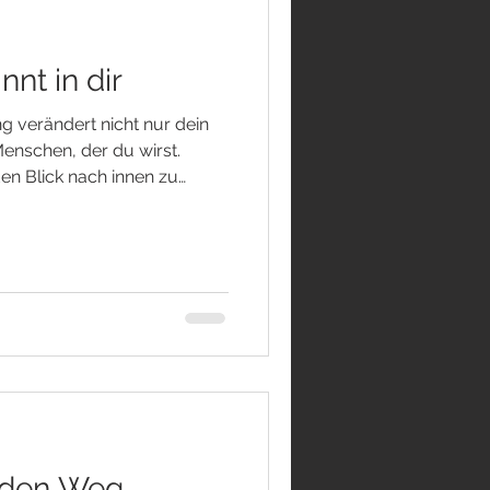
nnt in dir
 verändert nicht nur dein
enschen, der du wirst.
en Blick nach innen zu
wieder zuzuhören, beginnt
ass Freiheit nicht darauf
ßen geschenkt zu werden. Sie
 in dem du beginnst,
g treffen wir unzählige
scheinen unbedeutend.
 den Weg