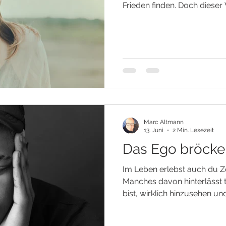
Frieden finden. Doch dieser
Außen – er beginnt in jedem
leben in einer Zeit großer 
gestern noch selbstverständl
Wanken. Gewohnheiten verän
brechen weg, und manche Zu
Selbstverständlichkeit. Sol
auslösen. Nic
Marc Altmann
13. Juni
2 Min. Lesezeit
Das Ego bröcke
Im Leben erlebst auch du Z
Manches davon hinterlässt t
bist, wirklich hinzusehen u
Zerbrochenheit in Wahrheit 
neue Form von Bewusstsein öffnen. DIE