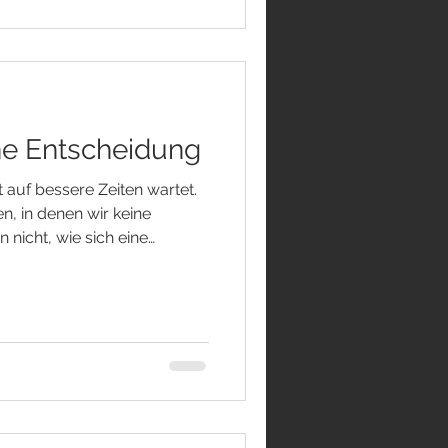
n, die wir bereuen. Gegen
wollten. Gegen unsere
ine Entscheidung
 auf bessere Zeiten wartet.
n, in denen wir keine
 nicht, wie sich eine
ir können nicht erkennen,
gbiegung auf uns wartet.
 beginnt unser Verstand
Er möchte Gewissheit
äuschung und Schmerz zu
folgt selten unserem
s l