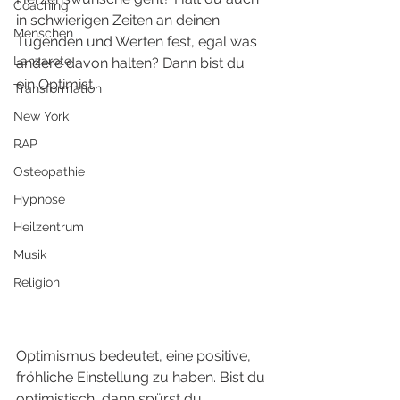
Coaching
in schwierigen Zeiten an deinen 
Menschen
Tugenden und Werten fest, egal was 
Lanzarote
andere davon halten? Dann bist du 
ein Optimist. 
Transformation
New York
RAP
Osteopathie
Hypnose
Heilzentrum
Musik
Religion
Optimismus bedeutet, eine positive, 
fröhliche Einstellung zu haben. Bist du 
optimistisch, dann spürst du 