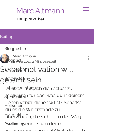
Marc Altmann
Heilpraktiker
Beitrag
Blogpost
Marc Altmann
Blogpost
3. Aug. 2024
2 Min. Lesezeit
Selbstmotivation will
Life Coach
gelernt sein
Bewusstsein
Lebensberatung
Ist es dir möglich dich selbst zu 
motivieren für das, was du in deinem 
Spiritualität
Leben verwirklichen willst? Schaffst 
Hellseher
du es die Widerstände zu 
Heilpraktiker
überwinden, die sich dir in den Weg 
stellen, wenn es um deine 
Psychologie
Herzenswünsche geht? Hält du auch 