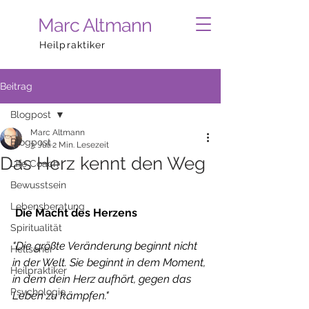
Marc Altmann
Heilpraktiker
Beitrag
Blogpost
Marc Altmann
Blogpost
3. Juli
2 Min. Lesezeit
Das Herz kennt den Weg
Life Coach
Bewusstsein
Lebensberatung
Die Macht des Herzens
Spiritualität
"Die größte Veränderung beginnt nicht 
Hellseher
in der Welt. Sie beginnt in dem Moment, 
Heilpraktiker
in dem dein Herz aufhört, gegen das 
Psychologie
Leben zu kämpfen."