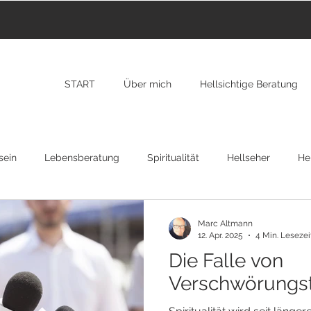
START
Über mich
Hellsichtige Beratung
sein
Lebensberatung
Spiritualität
Hellseher
Hei
nzarote
Transformation
New York
RAP
Osteopa
Marc Altmann
12. Apr. 2025
4 Min. Lesezei
Die Falle von
gion
Verschwörungst