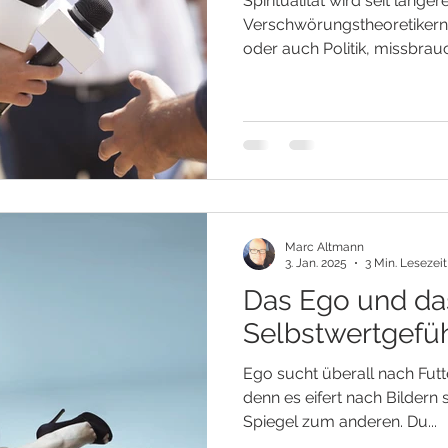
Spiritualität wird seit länger
Verschwörungstheoretikern
oder auch Politik, missbrauch
Marc Altmann
3. Jan. 2025
3 Min. Lesezeit
Das Ego und da
Selbstwertgefü
Ego sucht überall nach Futte
denn es eifert nach Bildern 
Spiegel zum anderen. Du...