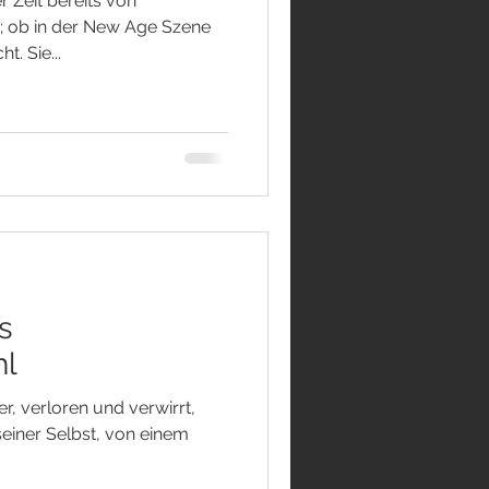
er Zeit bereits von
; ob in der New Age Szene
t. Sie...
s
hl
r, verloren und verwirrt,
seiner Selbst, von einem