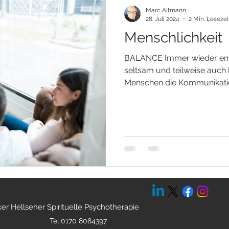
Marc Altmann
28. Juli 2024
2 Min. Lesezei
Menschlichkeit
BALANCE Immer wieder empf
seltsam und teilweise auch 
Menschen die Kommunikation
er Hellseher Spirituelle Psychotherapie
Tel.0170 8084397