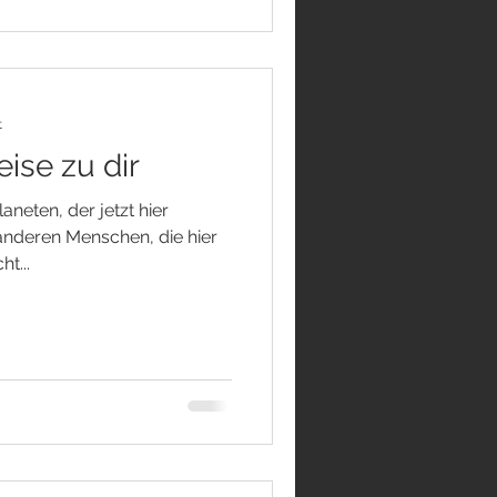
t
eise zu dir
neten, der jetzt hier
e anderen Menschen, die hier
t...