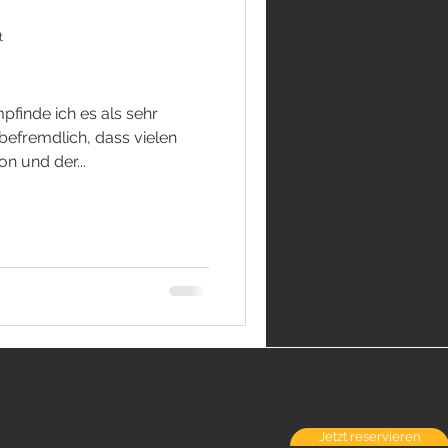
t
inde ich es als sehr
befremdlich, dass vielen
 und der...
Jetzt reservieren