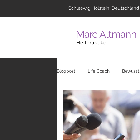
Schleswig Holstein, Deutschland
Marc Altmann
Heilpraktiker
Blogpost
Life Coach
Bewusst
Coaching
Menschen
La
Heilzentrum
Musik
Reli