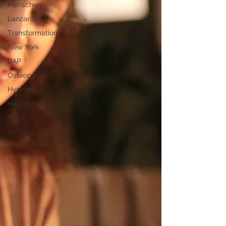
Menschen
Lanzarote
Transformation
New York
RAP
Osteopathie
Hypnose
Heilzentrum
Musik
Religion