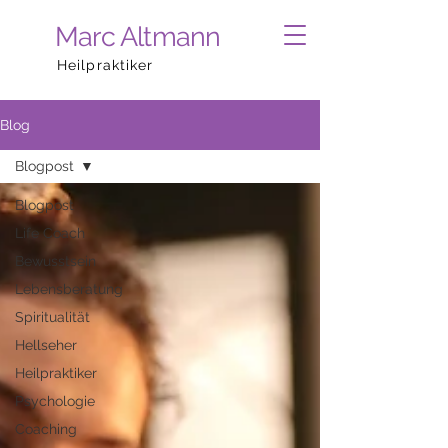
Marc Altmann
Heilpraktiker
Blog
Blogpost
Blogpost
Life Coach
Bewusstsein
Lebensberatung
Spiritualität
Hellseher
Heilpraktiker
Psychologie
Coaching