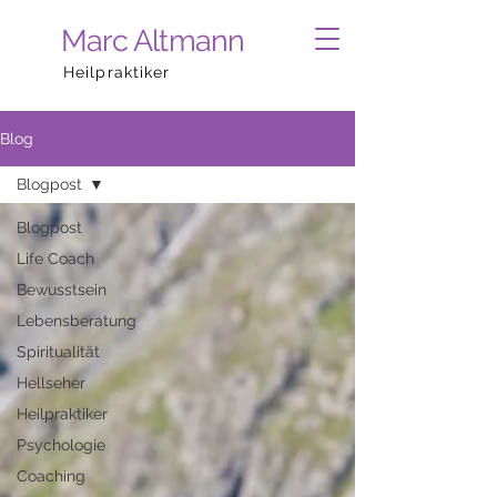
Marc Altmann
Heilpraktiker
Blog
Blogpost
Blogpost
Life Coach
Bewusstsein
Lebensberatung
Spiritualität
Hellseher
Heilpraktiker
Psychologie
Coaching