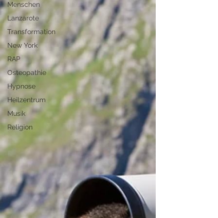
Menschen
Lanzarote
Transformation
New York
RAP
Osteopathie
Hypnose
Heilzentrum
Musik
Religion