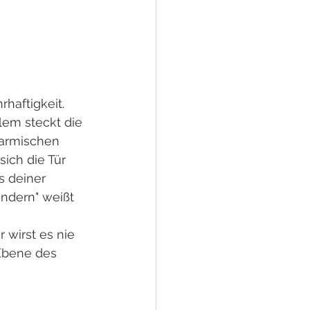
haftigkeit. 
lem steckt die 
Karmischen 
ich die Tür 
s deiner 
ndern" weißt 
 wirst es nie 
Ebene des 