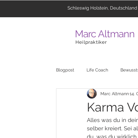
Schleswig Holstein, Deutschland
Marc Altmann
Heilpraktiker
Blogpost
Life Coach
Bewusst
Marc Altmann
14. 
Coaching
Menschen
La
Karma Vo
Heilzentrum
Musik
Reli
Alles was du in dei
selber kreiert. Sei
du, was du wirklich