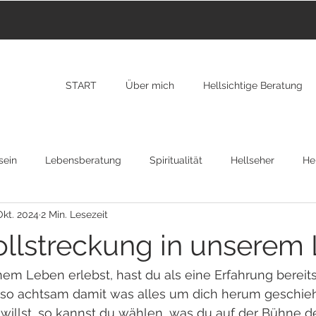
START
Über mich
Hellsichtige Beratung
sein
Lebensberatung
Spiritualität
Hellseher
Hei
Okt. 2024
2 Min. Lesezeit
nzarote
Transformation
New York
RAP
Osteopa
llstreckung in unserem
gion
nem Leben erlebst, hast du als eine Erfahrung bereit
 also achtsam damit was alles um dich herum geschieh
 willst, so kannst du wählen, was du auf der Bühne d