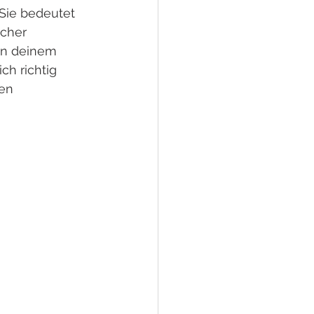
Sie bedeutet 
icher 
in deinem 
ch richtig 
en 