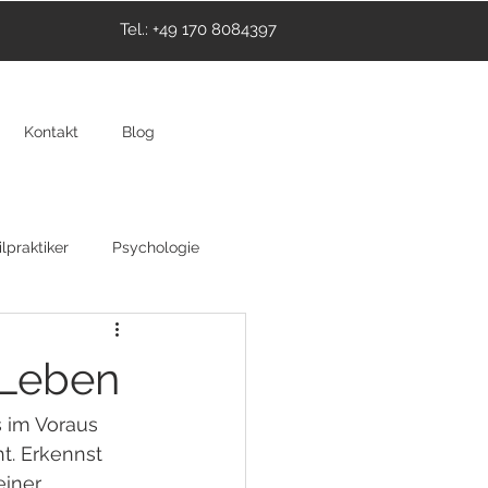
Tel.: +49 170 8084397
Kontakt
Blog
lpraktiker
Psychologie
thie
Hypnose
 Leben
s im Voraus 
t. Erkennst 
einer 