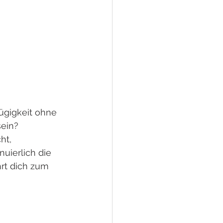
ügigkeit ohne 
ein? 
ht, 
uierlich die 
hrt dich zum 