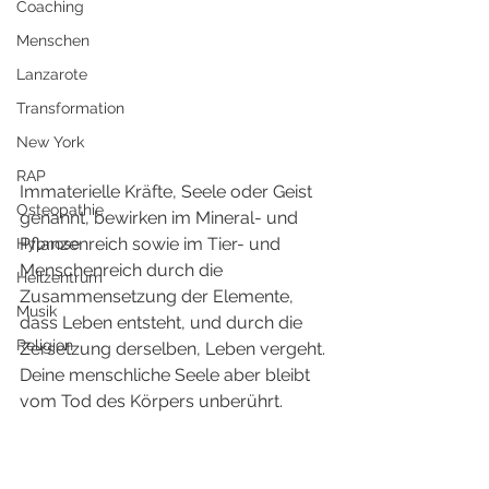
Coaching
Menschen
Lanzarote
Transformation
New York
RAP
Immaterielle Kräfte, Seele oder Geist 
Osteopathie
genannt, bewirken im Mineral- und 
Pflanzenreich sowie im Tier- und 
Hypnose
Menschenreich durch die 
Heilzentrum
Zusammensetzung der Elemente, 
Musik
dass Leben entsteht, und durch die 
Religion
Zersetzung derselben, Leben vergeht. 
Deine menschliche Seele aber bleibt 
vom Tod des Körpers unberührt. 