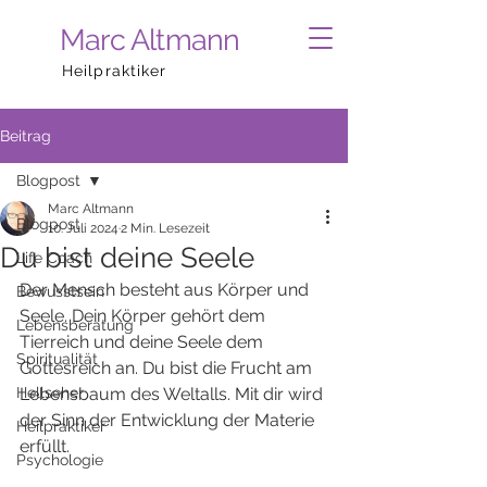
Marc Altmann
Heilpraktiker
Beitrag
Blogpost
Marc Altmann
Blogpost
10. Juli 2024
2 Min. Lesezeit
Du bist deine Seele
Life Coach
Der Mensch besteht aus Körper und 
Bewusstsein
Seele. Dein Körper gehört dem 
Lebensberatung
Tierreich und deine Seele dem 
Spiritualität
Gottesreich an. Du bist die Frucht am 
Hellseher
Lebensbaum des Weltalls. Mit dir wird 
der Sinn der Entwicklung der Materie 
Heilpraktiker
erfüllt. 
Psychologie