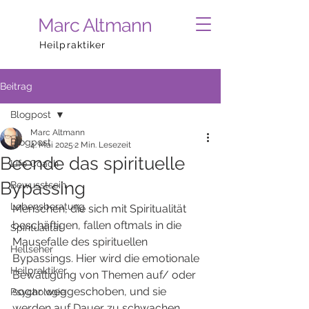
Marc Altmann
Heilpraktiker
Beitrag
Blogpost
Marc Altmann
Blogpost
4. Mai 2025
2 Min. Lesezeit
Beende das spirituelle
Life Coach
Bypassing
Bewusstsein
Lebensberatung
Menschen, die sich mit Spiritualität 
beschäftigen, fallen oftmals in die 
Spiritualität
Mausefalle des spirituellen 
Hellseher
Bypassings. Hier wird die emotionale 
Heilpraktiker
Bewältigung von Themen auf/ oder 
sogar weggeschoben, und sie 
Psychologie
werden auf Dauer zu schwachen 