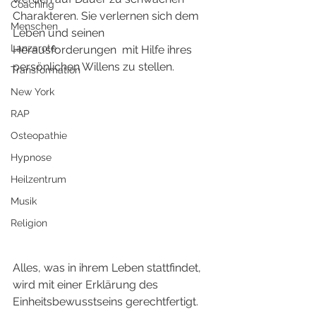
Coaching
Charakteren. Sie verlernen sich dem 
Menschen
Leben und seinen 
Lanzarote
Herausforderungen  mit Hilfe ihres 
persönlichen Willens zu stellen.
Transformation
New York
RAP
Osteopathie
Hypnose
Heilzentrum
Musik
Religion
Alles, was in ihrem Leben stattfindet, 
wird mit einer Erklärung des 
Einheitsbewusstseins gerechtfertigt. 