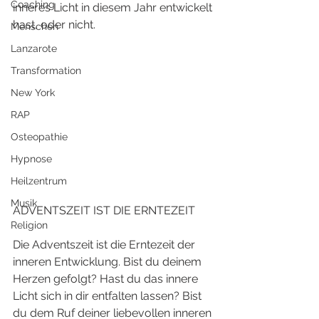
Coaching
inneres Licht in diesem Jahr entwickelt 
hast, oder nicht. 
Menschen
Lanzarote
Transformation
New York
RAP
Osteopathie
Hypnose
Heilzentrum
Musik
ADVENTSZEIT IST DIE ERNTEZEIT
Religion
Die Adventszeit ist die Erntezeit der 
inneren Entwicklung. Bist du deinem 
Herzen gefolgt? Hast du das innere 
Licht sich in dir entfalten lassen? Bist 
du dem Ruf deiner liebevollen inneren 