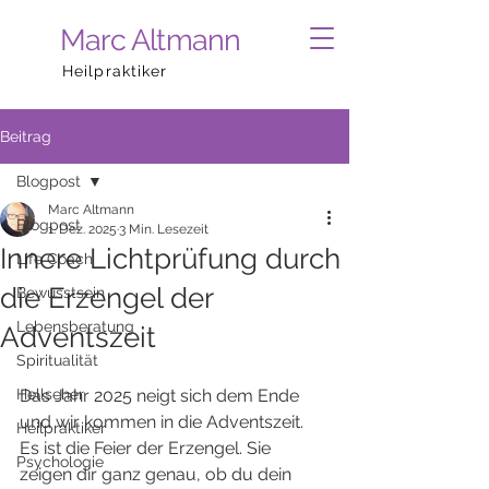
Marc Altmann
Heilpraktiker
Beitrag
Blogpost
Marc Altmann
Blogpost
1. Dez. 2025
3 Min. Lesezeit
Innere Lichtprüfung durch
Life Coach
die Erzengel der
Bewusstsein
Lebensberatung
Adventszeit
Spiritualität
Hellseher
Das Jahr 2025 neigt sich dem Ende 
und wir kommen in die Adventszeit. 
Heilpraktiker
Es ist die Feier der Erzengel. Sie 
Psychologie
zeigen dir ganz genau, ob du dein 