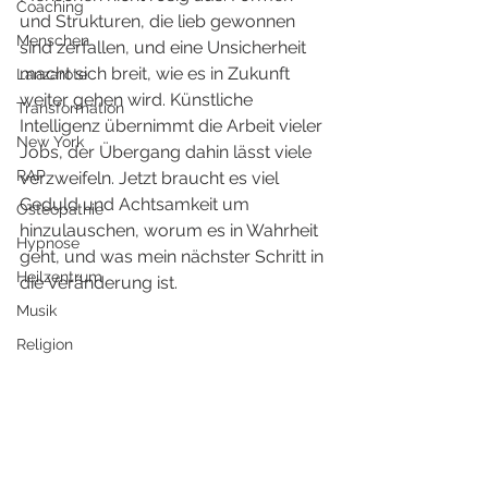
Coaching
und Strukturen, die lieb gewonnen 
Menschen
sind zerfallen, und eine Unsicherheit 
macht sich breit, wie es in Zukunft 
Lanzarote
weiter gehen wird. Künstliche 
Transformation
Intelligenz übernimmt die Arbeit vieler 
New York
Jobs, der Übergang dahin lässt viele 
RAP
verzweifeln. Jetzt braucht es viel 
Geduld und Achtsamkeit um 
Osteopathie
hinzulauschen, worum es in Wahrheit 
Hypnose
geht, und was mein nächster Schritt in 
Heilzentrum
die Veränderung ist.
Musik
Religion