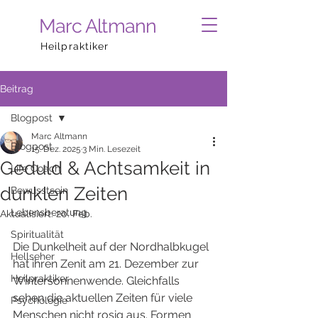
Marc Altmann
Heilpraktiker
Beitrag
Blogpost
Marc Altmann
Blogpost
15. Dez. 2025
3 Min. Lesezeit
Geduld & Achtsamkeit in
Life Coach
dunklen Zeiten
Bewusstsein
Lebensberatung
Aktualisiert:
20. Feb.
Spiritualität
Die Dunkelheit auf der Nordhalbkugel 
Hellseher
hat ihren Zenit am 21. Dezember zur 
Heilpraktiker
Wintersonnenwende. Gleichfalls 
sehen die aktuellen Zeiten für viele 
Psychologie
Menschen nicht rosig aus. Formen 