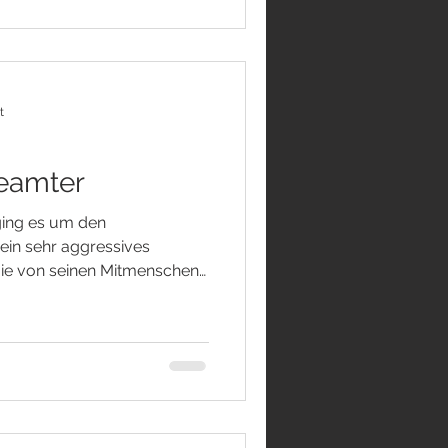
 Konflikte, Ängste und
erbewusst sind sie
t
eamter
ging es um den
 ein sehr aggressives
gie von seinen Mitmenschen
mungsbeamten handelt es
ressive Form des
edoch auf den ersten Blick
Zweifeln und Kontrolle
 will. DER
ich körperlich weniger
onen doch in der Lage,