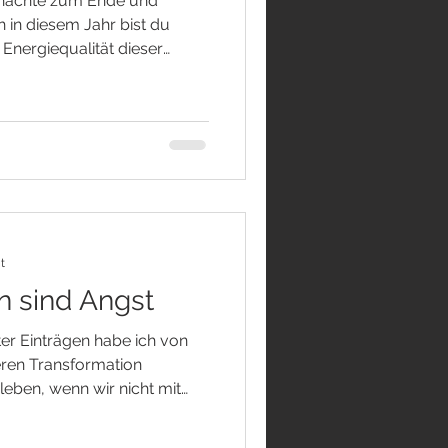
uhnächte zum Ende und
 in diesem Jahr bist du
Energiequalität dieser
rzunehmen und die darin
u erkennen. Zwölf
mt. Sie beginnen am 25.
Januar. Die Zwölf ergeben
ten des Alten und den ersten
 Alles, was dir an diesen
onde
t
n sind Angst
ren Transformation
leben, wenn wir nicht mit
bindung stehen. KAMPF
ier erwähnten Kontroll-