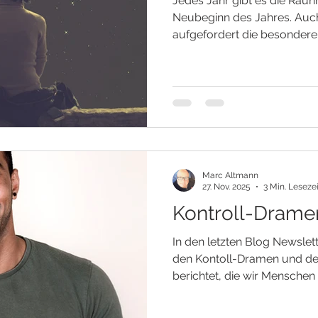
Jedes Jahr gibt es die Ra
Neubeginn des Jahres. Auch
aufgefordert die besondere 
besonderen Zeit in dir wah
enthaltenden Botschaften z
Rauhnächte sind es insgesa
Dezember und enden am 6. 
sich aus den 6 letzten Näch
6 Nächten des Neuen Jahres.
Tagen, aber auch ganz bes
Marc Altmann
27. Nov. 2025
3 Min. Lesezei
Kontroll-Drame
In den letzten Blog Newsletter Einträgen habe ich von
den Kontoll-Dramen und de
berichtet, die wir Menschen 
unserer eigenen Energie in Ver
UMS ÜBERLEBEN Jeder der h