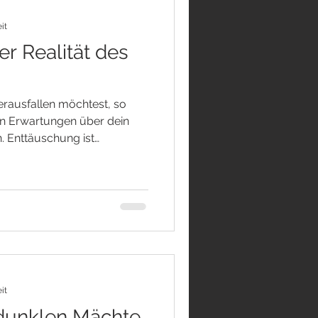
it
r Realität des
erausfallen möchtest, so
en Erwartungen über dein
 Enttäuschung ist
du auch zu den Menschen,
gen, als möglich ist? In der
cht ein Perfektionismus, der
t. Lege diesen Perfektionismus
s über die Welt und die
ES IST WIE ES IST Jeder
it
dunklen Mächte