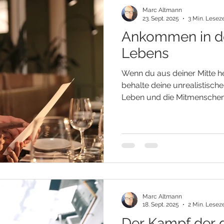
Marc Altmann
23. Sept. 2025
3 Min. Leseze
Ankommen in de
Lebens
Wenn du aus deiner Mitte h
behalte deine unrealistisch
Leben und die Mitmenschen.
vorprogrammiert. Gehörst 
die mehr von anderen verlan
heutigen Gesellschaft herrs
in Wahrheit nie erfüllbar is
ab, bevor du im Pessimismu
Menschen darin verendest. 
Mensch ist m
Marc Altmann
18. Sept. 2025
2 Min. Leseze
Der Kampf der 