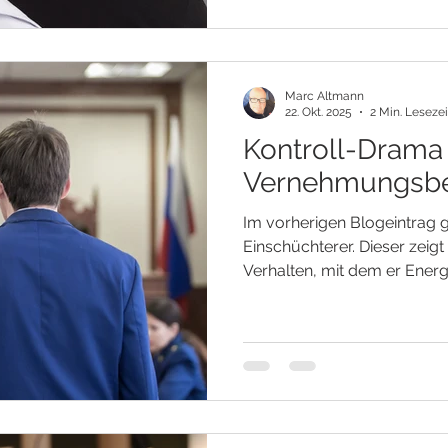
inneren Welt der ungelösten
Selbstzweifel gefangen. Unt
Marc Altmann
22. Okt. 2025
2 Min. Lesezei
Kontroll-Drama
Vernehmungsb
Im vorherigen Blogeintrag 
Einschüchterer. Dieser zeigt
Verhalten, mit dem er Ener
abziehen tut. Beim Verneh
sich ebenfalls um eine agg
Energieraubes, es scheint j
nicht so zu sein, da er mit 
angeblich nur das Beste für uns
VERNEHMUNGSBEAMTE Obgle
bedrohlich, sind diese Pers