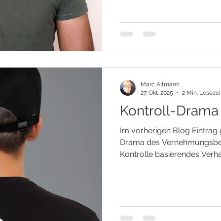
Mechanismen beruht auf der
dass wir ohne die Verbindun
überlebensfähig seien. Tatsä
der Kindheit die Basis für 
wir als Kind
Marc Altmann
27. Okt. 2025
2 Min. Lesezei
Kontroll-Drama
Im vorherigen Blog Eintrag 
Drama des Vernehmungsbeam
Kontrolle basierendes Verh
handelt es sich wie bei all
Kontrolle. Er entzieht sic
bekommt dadurch immer wi
ihre Energie abzuziehen. DIE MACHT DER
UNNAHBARKEIT Diese Person