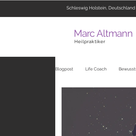
Schleswig Holstein, Deutschland
Marc Altmann
Heilpraktiker
Blogpost
Life Coach
Bewusst
Coaching
Menschen
La
Heilzentrum
Musik
Reli