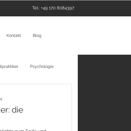
Tel.: +49 170 8084397
Kontakt
Blog
lpraktiker
Psychologie
thie
Hypnose
it
er: die