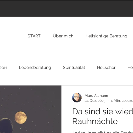
START
Über mich
Hellsichtige Beratung
sein
Lebensberatung
Spiritualität
Hellseher
Hei
nzarote
Transformation
New York
RAP
Osteopa
Marc Altmann
22. Dez. 2025
4 Min. Leseze
Da sind sie wied
gion
Rauhnächte