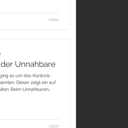
 ursprünglichen Furcht,
g zu unseren Eltern nicht
chlich sind unsere Eltern in
unser Überleben, und wenn
t
 der Unnahbare
ging es um das Kontroll-
ten. Dieser zeigt ein auf
alten. Beim Unnahbaren
en Dramen ebenfalls um
h dem Gegenüber und
eder das Gefühl anderen
en sind in ihrer eigenen