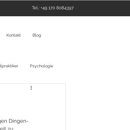
Tel.: +49 170 8084397
Kontakt
Blog
lpraktiker
Psychologie
thie
Hypnose
igen Dingen-
it zu 