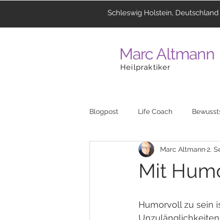
Schleswig Holstein, Deutschland
Marc Altmann
Heilpraktiker
Blogpost
Life Coach
Bewusst
Marc Altmann
2. S
Coaching
Menschen
La
Mit Humo
Heilzentrum
Musik
Reli
Humorvoll zu sein 
Unzulänglichkeiten