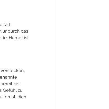
lfalt 
Nur durch das 
nde. Humor ist 
 verstecken, 
genannte 
reit bist 
 Gefühl zu 
lernst, dich 