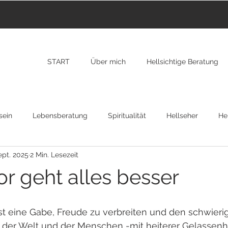
START
Über mich
Hellsichtige Beratung
sein
Lebensberatung
Spiritualität
Hellseher
Hei
ept. 2025
2 Min. Lesezeit
nzarote
Transformation
New York
RAP
Osteopa
r geht alles besser
gion
ist eine Gabe, Freude zu verbreiten und den schwier
 der Welt und der Menschen -mit heiterer Gelassenhe