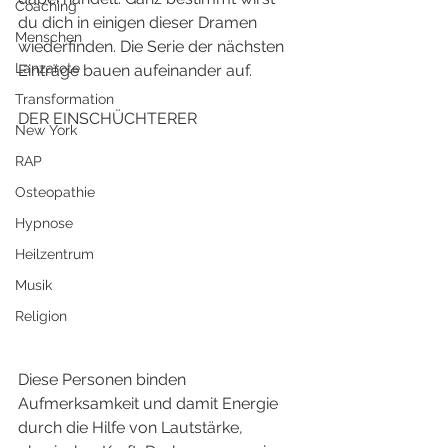
Coaching
du dich in einigen dieser Dramen 
Menschen
wiederfinden. Die Serie der nächsten 
Lanzarote
Einträge bauen aufeinander auf. 
Transformation
DER EINSCHÜCHTERER 
New York
RAP
Osteopathie
Hypnose
Heilzentrum
Musik
Religion
Diese Personen binden 
Aufmerksamkeit und damit Energie 
durch die Hilfe von Lautstärke, 