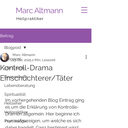
Marc Altmann
Heilpraktiker
Beitrag
Blogpost
Marc Altmann
Blogpost
13. Okt. 2025
2 Min. Lesezeit
Kontroll-Drama
Life Coach
Einschüchterer/Täter
Bewusstsein
Lebensberatung
Spiritualität
Im vorhergehenden Blog Eintrag ging 
Hellseher
es um die Erklärung von Kontrolle-
Heilpraktiker
Dramen allgemein. Hier beginne ich 
nun aufzuzeigen, um welche es sich 
Psychologie
dabei handelt. Ganz bestimmt wirst 