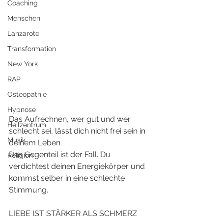
Coaching
Menschen
Lanzarote
Transformation
New York
RAP
Osteopathie
Hypnose
Das Aufrechnen, wer gut und wer 
Heilzentrum
schlecht sei, lässt dich nicht frei sein in 
Musik
deinem Leben. 
Das Gegenteil ist der Fall. Du 
Religion
verdichtest deinen Energiekörper und 
kommst selber in eine schlechte 
Stimmung. 
LIEBE IST STÄRKER ALS SCHMERZ