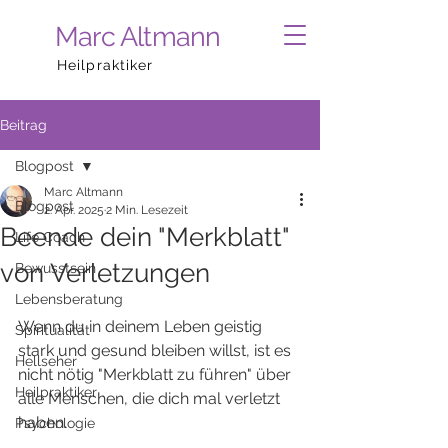
Marc Altmann
Heilpraktiker
Beitrag
Blogpost
Marc Altmann
Blogpost
2. Apr. 2025
2 Min. Lesezeit
Beende dein "Merkblatt"
Life Coach
von Verletzungen
Bewusstsein
Lebensberatung
Wenn du in deinem Leben geistig 
Spiritualität
stark und gesund bleiben willst, ist es 
Hellseher
nicht nötig "Merkblatt zu führen" über 
Heilpraktiker
alle Menschen, die dich mal verletzt 
haben. 
Psychologie