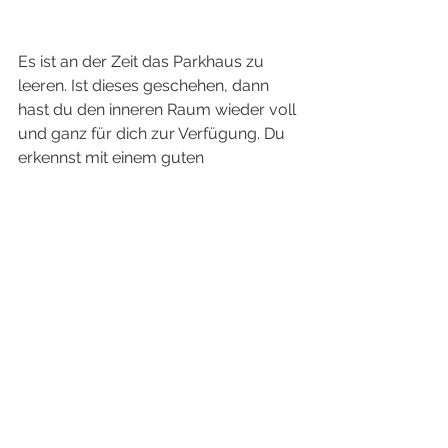
Es ist an der Zeit das Parkhaus zu 
leeren. Ist dieses geschehen, dann 
hast du den inneren Raum wieder voll 
und ganz für dich zur Verfügung. Du 
erkennst mit einem guten 
Therapeuten, wie du es selber nicht 
schaffen konntest dich selber auf 
dieser Ebene zu begreifen. Jetzt bist 
du frei von der Scham. Du kannst ins 
Leben hinaus gehen, und dem Leben 
so begegnen, wie du es dir immer 
schon gewünscht hast. 
In meinen Sitzungen lernst du dich 
von Scham und Schuldgefühlen zu 
befreien. 