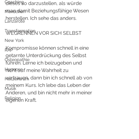
Coaching
dieses so darzustellen, als würde 
man damit Beziehungsfähige Wesen 
Menschen
herstellen. Ich sehe das anders.
Lanzarote
Transformation
WEGRENNEN VOR SICH SELBST
New York
Kompromisse können schnell in eine 
RAP
getarnte Unterdrückung des Selbst 
Osteopathie
führen. Lerne ich beizugeben und 
Hypnose
nicht auf meine Wahrheit zu 
vertrauen, dann bin ich schnell ab von 
Heilzentrum
meinem Kurs. Ich lebe das Leben der 
Musik
Anderen, und bin nicht mehr in meiner 
Religion
eigenen Kraft. 