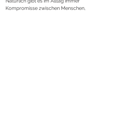
Natürlich gibt es im Alltag immer 
Kompromisse zwischen Menschen, 
wenn es um Aufgabenverteilung 
geht. Das ist auch angebracht. Alle 
Kompromisse jedoch, die sich gegen 
das Wesen richten, dass du in 
Wahrheit bist, haben keine 
Berechtigung zu sein. 
In meinen Sitzungen lernen Menschen 
kompromisslos zu ihrer wahren Natur 
zu stehen. 