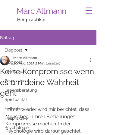
Marc Altmann
Heilpraktiker
Beitrag
Blogpost
Marc Altmann
Blogpost
20. Aug. 2025
2 Min. Lesezeit
Keine Kompromisse wenn
Life Coach
es um deine Wahrheit
Bewusstsein
Lebensberatung
geht
Spiritualität
Hellseher
Immer wieder wird mir berichtet, dass 
Menschen in ihren Beziehungen 
Heilpraktiker
Kompromisse machen. In der 
Psychologie
Psychologie wird darauf geachtet 