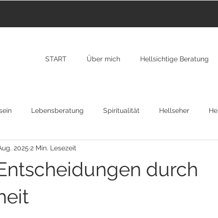
START
Über mich
Hellsichtige Beratung
sein
Lebensberatung
Spiritualität
Hellseher
Hei
Aug. 2025
2 Min. Lesezeit
nzarote
Transformation
New York
RAP
Osteopa
Entscheidungen durch
gion
eit