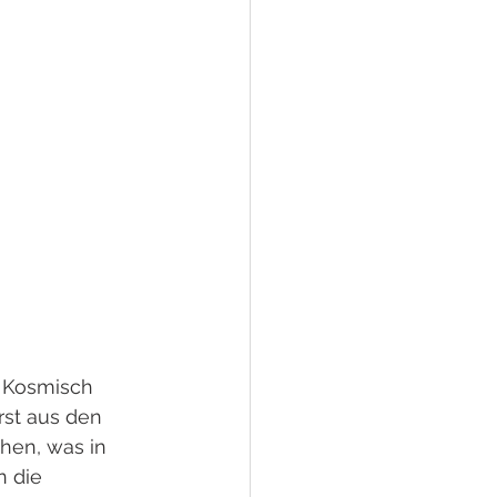
 Kosmisch 
rst aus den 
en, was in 
 die 