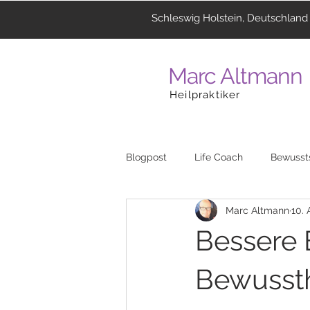
Schleswig Holstein, Deutschland
Marc Altmann
Heilpraktiker
Blogpost
Life Coach
Bewusst
Marc Altmann
10. 
Coaching
Menschen
La
Bessere 
Heilzentrum
Musik
Reli
Bewussth